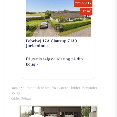
775.000 kr
2
117 m
Pebelvej 17A Glattrup 7130
Juelsminde
Få gratis salgsvurdering på din
bolig ›
Data er automatisk hentet fra eksterne kilder, herunder
Boliga.
Kilde: Boliga