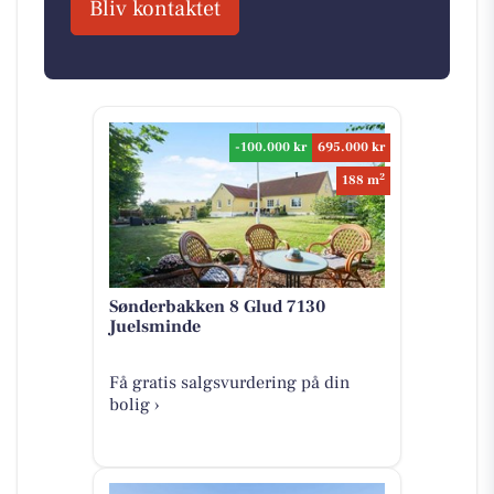
Bliv kontaktet
-100.000 kr
695.000 kr
2
188 m
Sønderbakken 8 Glud 7130
Juelsminde
Få gratis salgsvurdering på din
bolig ›