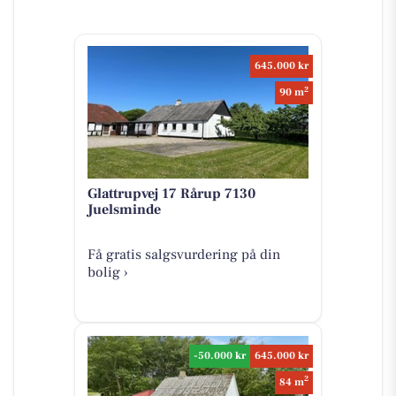
645.000 kr
2
90 m
Glattrupvej 17 Rårup 7130
Juelsminde
Få gratis salgsvurdering på din
bolig ›
-50.000 kr
645.000 kr
2
84 m