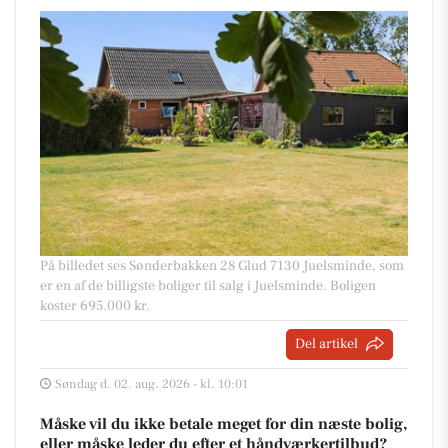
På billedet ses Sønderbakken 28 Glud 7130 Juelsminde, som
er en af de billigste boliger til salg i Juelsminde. Boligen
koster 695.000 kr.
Del artikel
Søndag d. 02. aug. 2026 - kl. 10:01
Måske vil du ikke betale meget for din næste bolig,
eller måske leder du efter et håndværkertilbud?