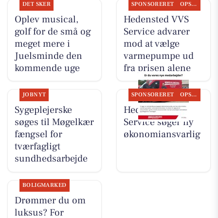
DET SKER
SPONSORERET
OPSLAGSTAVLEN
Oplev musical,
Hedensted VVS
golf for de små og
Service advarer
meget mere i
mod at vælge
Juelsminde den
varmepumpe ud
kommende uge
fra prisen alene
JOBNYT
SPONSORERET
OPSLAGSTAVLEN
Sygeplejerske
Hedensted VVS
søges til Møgelkær
Service søger ny
fængsel for
økonomiansvarlig
tværfagligt
sundhedsarbejde
BOLIGMARKED
Drømmer du om
luksus? For