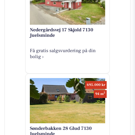
Nedergårdsvej 17 Skjold 7130
Juelsminde
Få gratis salgsvurdering på din
bolig ›
695.000 kr
2
94 m
Sønderbakken 28 Glud 7130
Juelsminde