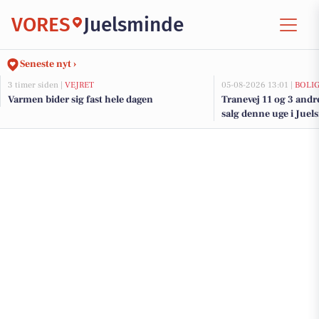
VORES
Juelsminde
Seneste nyt ›
3 timer siden |
VEJRET
05-08-2026 13:01 |
BOLI
Varmen bider sig fast hele dagen
Tranevej 11 og 3 andr
salg denne uge i Juel
her.