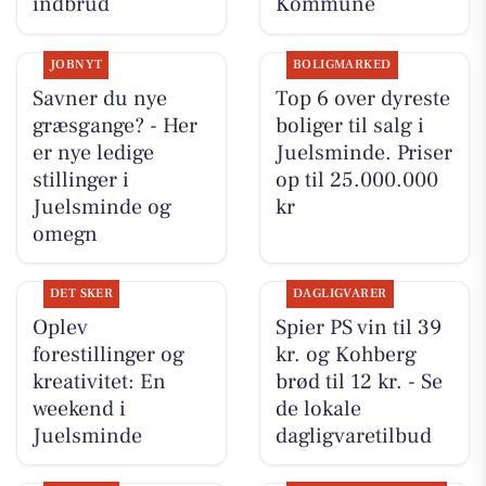
indbrud
Kommune
JOBNYT
BOLIGMARKED
Savner du nye
Top 6 over dyreste
græsgange? - Her
boliger til salg i
er nye ledige
Juelsminde. Priser
stillinger i
op til 25.000.000
Juelsminde og
kr
omegn
DET SKER
DAGLIGVARER
Oplev
Spier PS vin til 39
forestillinger og
kr. og Kohberg
kreativitet: En
brød til 12 kr. - Se
weekend i
de lokale
Juelsminde
dagligvaretilbud