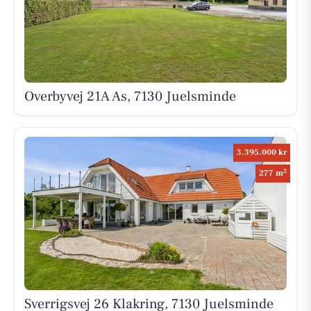
Overbyvej 21A As, 7130 Juelsminde
3.395.000 kr
2
277 m
Sverrigsvej 26 Klakring, 7130 Juelsminde