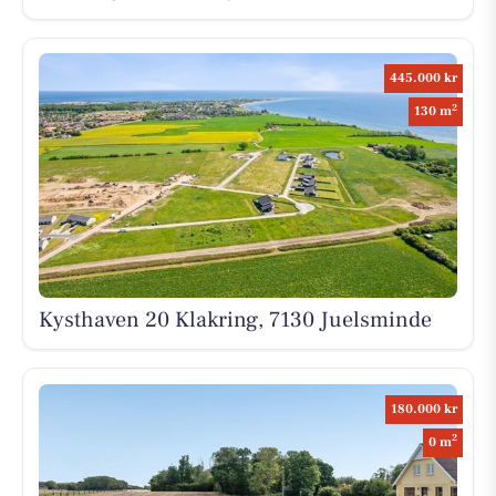
445.000 kr
2
130 m
Kysthaven 20 Klakring, 7130 Juelsminde
180.000 kr
2
0 m