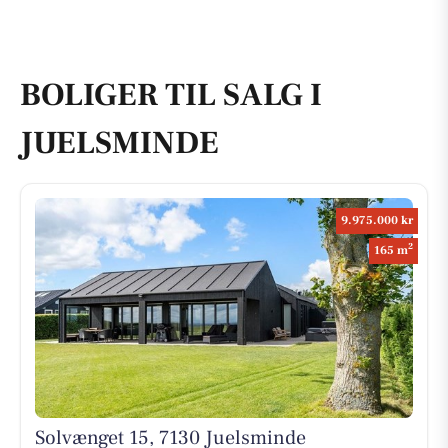
BOLIGER TIL SALG I
JUELSMINDE
9.975.000 kr
2
165 m
Solvænget 15, 7130 Juelsminde