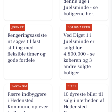
denne uge i
Juelsminde - se
boligerne her.
JOBNYT
BOLIGMARKED
Rengøringsassiste
Ved Diget 1 i
nt søges til fast
Juelsminde er
stilling med
solgt for
fleksible timer og
4.800.000 - se
gode fordele
køberen og 3
andre solgte
boliger
FAKTA OM
BILER
Færre indbyggere
10 dyreste biler til
i Hedensted
salg i nærheden af
Kommune oplever
Hedensted