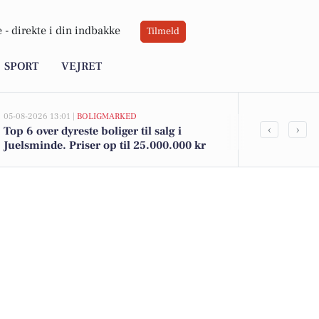
 -
direkte i din indbakke
Tilmeld
SPORT
VEJRET
05-08-2026 13:01 |
BOLIGMARKED
05-08-2026 09:0
‹
›
Top 6 over dyreste boliger til salg i
Oplev foresti
Juelsminde. Priser op til 25.000.000 kr
weekend i J