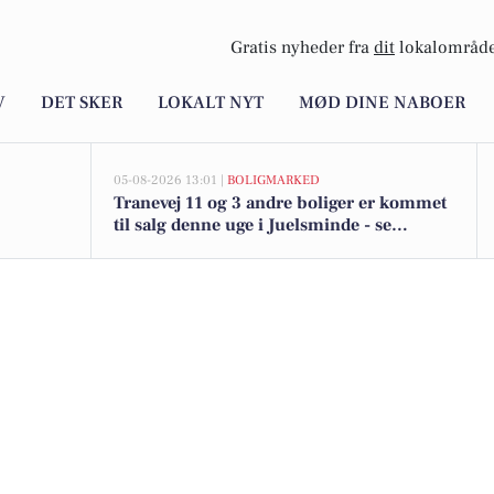
Gratis nyheder fra
dit
lokalområde
V
DET SKER
LOKALT NYT
MØD DINE NABOER
05-08-2026 13:01 |
BOLIGMARKED
Tranevej 11 og 3 andre boliger er kommet
til salg denne uge i Juelsminde - se
boligerne her.