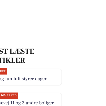
ST LÆSTE
TIKLER
JRET
og lun luft styrer dagen
LIGMARKED
evej 11 og 3 andre boliger