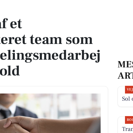
m som montageafdelingsmedarbejder på daghold
f et
teret team som
elingsmedarbej
ME
old
AR
VE
Sol 
BO
Tran