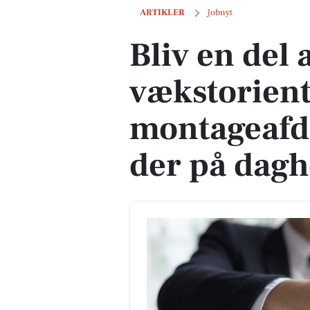
Bliv en del af et vækstorienteret tea
ARTIKLER
Jobnyt
Bliv en del a
vækstorien
montageafd
der på dagh