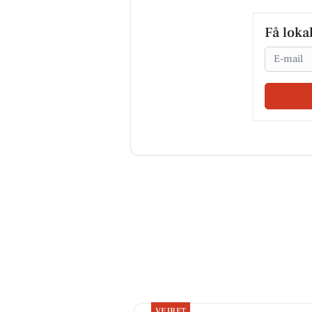
Få loka
Email
VEJRET