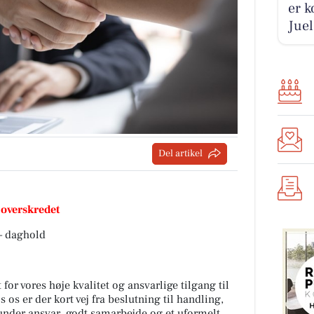
er k
Juel
Del artikel
 overskredet
– daghold
for vores høje kvalitet og ansvarlige tilgang til
s er der kort vej fra beslutning til handling,
under ansvar, godt samarbejde og et uformelt