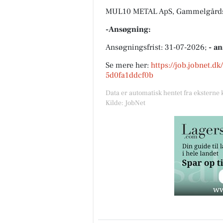
MUL10 METAL ApS, Gammelgårdsv
-Ansøgning:
Ansøgningsfrist: 31-07-2026;
- a
Se mere her:
https://job.jobnet.d
5d0fa1ddcf0b
Data er automatisk hentet fra eksterne 
Kilde: JobNet