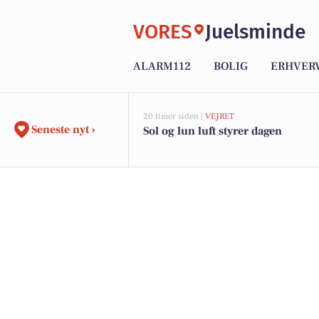
VORES
Juelsminde
ALARM112
BOLIG
ERHVER
20 timer siden |
VEJRET
Seneste nyt ›
Sol og lun luft styrer dagen