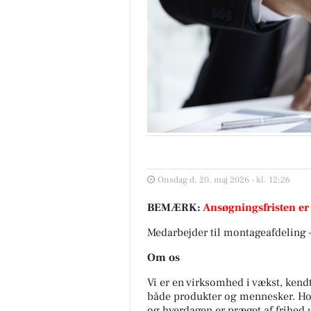
Onsdag d. 20. maj 2026 - kl. 12:26
BEMÆRK:
Ansøgningsfristen er
Medarbejder til montageafdeling 
Om os
Vi er en virksomhed i vækst, kendt 
både produkter og mennesker. Hos o
og hverdagen er præget af frihed 