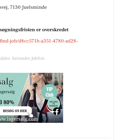
ej, 7130 Juelsminde
nsøgningsfristen er overskredet
k/find-job/d8cc571b-a351-4780-ad28-
kilder, herunder JobNet.