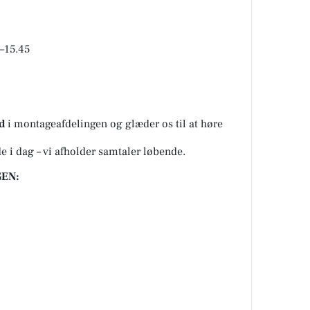
0–15.45
d
i montageafdelingen og glæder os til at høre
 i dag – vi afholder samtaler løbende.
EN: