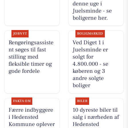
denne uge i
Juelsminde - se
boligerne her.
JOBNYT
BOLIGMARKED
Rengøringsassiste
Ved Diget 1 i
nt søges til fast
Juelsminde er
stilling med
solgt for
fleksible timer og
4.800.000 - se
gode fordele
køberen og 3
andre solgte
boliger
FAKTA OM
BILER
Færre indbyggere
10 dyreste biler til
i Hedensted
salg i nærheden af
Kommune oplever
Hedensted