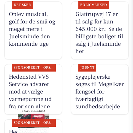
DET SKER
BOLIGMARKED
Oplev musical,
Glattrupvej 17 er
golf for de små og
til salg for kun
meget mere i
645.000 kr.: Se de
Juelsminde den
billigste boliger til
kommende uge
salg i Juelsminde
her
SPONSORERET
OPSLAGSTAVLEN
JOBNYT
Hedensted VVS
Sygeplejerske
Service advarer
søges til Møgelkær
mod at vælge
fængsel for
varmepumpe ud
tværfagligt
fra prisen alene
sundhedsarbejde
SPONSORERET
OPSLAGSTAVLEN
Hedensted VVS