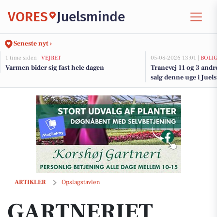
VORES
Juelsminde
Seneste nyt ›
1 time siden |
VEJRET
05-08-2026 13:01 |
BOLI
Varmen bider sig fast hele dagen
Tranevej 11 og 3 andr
salg denne uge i Juel
her.
GARTNERIET KORSHØJ opdaterer kunder om friske varer og lagerstat
ARTIKLER
Opslagstavlen
GARTNERIET