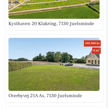
Kysthaven 20 Klakring, 7130 Juelsminde
180.000 kr
2
0 m
Overbyvej 21A As, 7130 Juelsminde