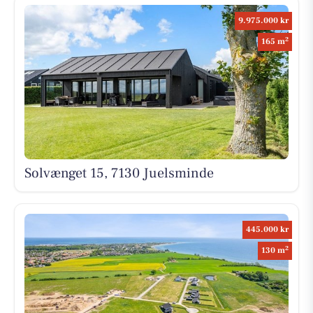
9.975.000 kr
2
165 m
Solvænget 15, 7130 Juelsminde
445.000 kr
2
130 m