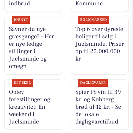
indbrud
Kommune
JOBNYT
BOLIGMARKED
Savner du nye
Top 6 over dyreste
græsgange? - Her
boliger til salg i
er nye ledige
Juelsminde. Priser
stillinger i
op til 25.000.000
Juelsminde og
kr
omegn
DET SKER
DAGLIGVARER
Oplev
Spier PS vin til 39
forestillinger og
kr. og Kohberg
kreativitet: En
brød til 12 kr. - Se
weekend i
de lokale
Juelsminde
dagligvaretilbud