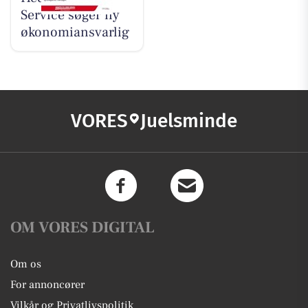
Service søger ny
økonomiansvarlig
VORES
Juelsminde
OM VORES DIGITAL
Om os
For annoncører
Vilkår og Privatlivspolitik