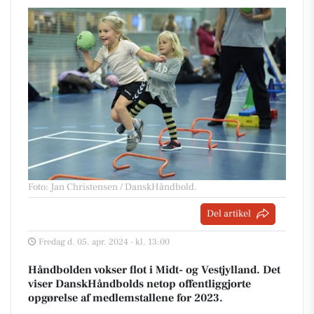
Foto: Jan Christensen / DanskHåndbold
.
Del artikel
Fredag d. 05. apr. 2024 - kl. 13:00
Håndbolden vokser flot i Midt- og Vestjylland. Det
viser DanskHåndbolds netop offentliggjorte
opgørelse af medlemstallene for 2023.