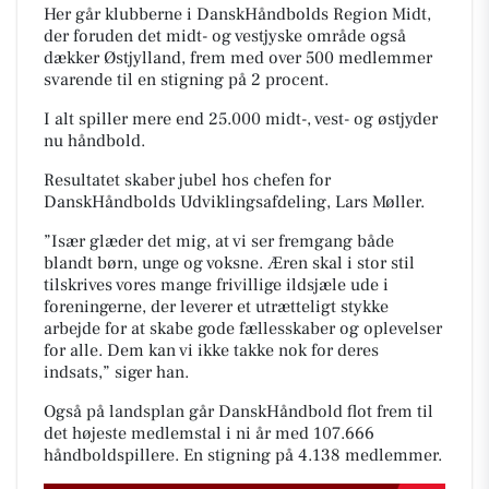
Her går klubberne i DanskHåndbolds Region Midt,
der foruden det midt- og vestjyske område også
dækker Østjylland, frem med over 500 medlemmer
svarende til en stigning på 2 procent.
I alt spiller mere end 25.000 midt-, vest- og østjyder
nu håndbold.
Resultatet skaber jubel hos chefen for
DanskHåndbolds Udviklingsafdeling, Lars Møller.
”Især glæder det mig, at vi ser fremgang både
blandt børn, unge og voksne. Æren skal i stor stil
tilskrives vores mange frivillige ildsjæle ude i
foreningerne, der leverer et utrætteligt stykke
arbejde for at skabe gode fællesskaber og oplevelser
for alle. Dem kan vi ikke takke nok for deres
indsats,” siger han.
Også på landsplan går DanskHåndbold flot frem til
det højeste medlemstal i ni år med 107.666
håndboldspillere. En stigning på 4.138 medlemmer.