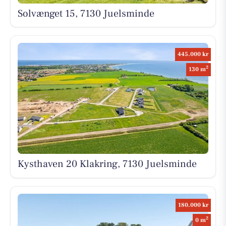
Solvænget 15, 7130 Juelsminde
445.000 kr
2
130 m
Kysthaven 20 Klakring, 7130 Juelsminde
180.000 kr
2
0 m