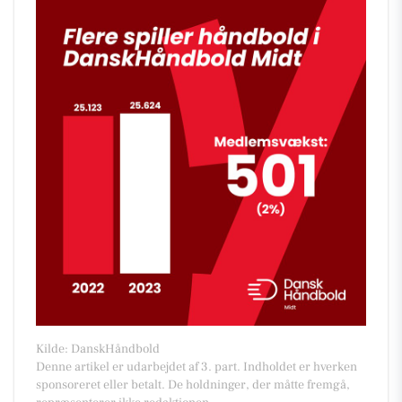
Kilde: DanskHåndbold
Denne artikel er udarbejdet af 3. part. Indholdet er hverken
sponsoreret eller betalt. De holdninger, der måtte fremgå,