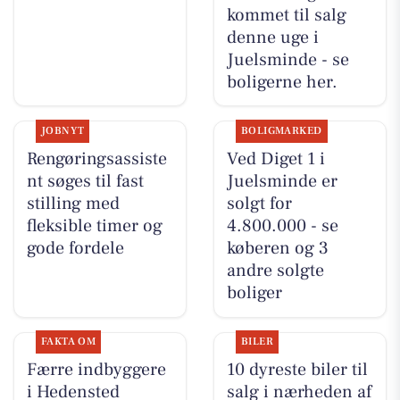
kommet til salg
denne uge i
Juelsminde - se
boligerne her.
JOBNYT
BOLIGMARKED
Rengøringsassiste
Ved Diget 1 i
nt søges til fast
Juelsminde er
stilling med
solgt for
fleksible timer og
4.800.000 - se
gode fordele
køberen og 3
andre solgte
boliger
FAKTA OM
BILER
Færre indbyggere
10 dyreste biler til
i Hedensted
salg i nærheden af