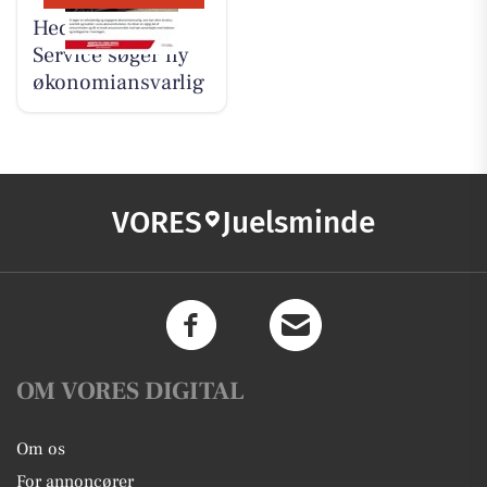
Hedensted VVS
Service søger ny
økonomiansvarlig
VORES
Juelsminde
OM VORES DIGITAL
Om os
For annoncører