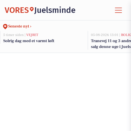
VORES
Juelsminde
Seneste nyt ›
5 timer siden |
VEJRET
05-08-2026 13:01 |
BOLI
Solrig dag med et varmt løft
Tranevej 11 og 3 andr
salg denne uge i Juel
her.