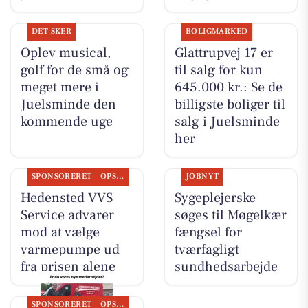
DET SKER
BOLIGMARKED
Oplev musical,
Glattrupvej 17 er
golf for de små og
til salg for kun
meget mere i
645.000 kr.: Se de
Juelsminde den
billigste boliger til
kommende uge
salg i Juelsminde
her
SPONSORERET
OPSLAGSTAVLEN
JOBNYT
Hedensted VVS
Sygeplejerske
Service advarer
søges til Møgelkær
mod at vælge
fængsel for
varmepumpe ud
tværfagligt
fra prisen alene
sundhedsarbejde
SPONSORERET
OPSLAGSTAVLEN