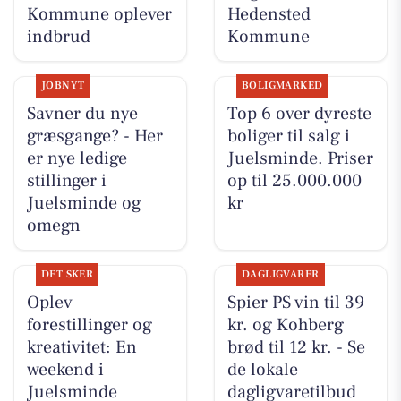
Kommune oplever
Hedensted
indbrud
Kommune
JOBNYT
BOLIGMARKED
Savner du nye
Top 6 over dyreste
græsgange? - Her
boliger til salg i
er nye ledige
Juelsminde. Priser
stillinger i
op til 25.000.000
Juelsminde og
kr
omegn
DET SKER
DAGLIGVARER
Oplev
Spier PS vin til 39
forestillinger og
kr. og Kohberg
kreativitet: En
brød til 12 kr. - Se
weekend i
de lokale
Juelsminde
dagligvaretilbud