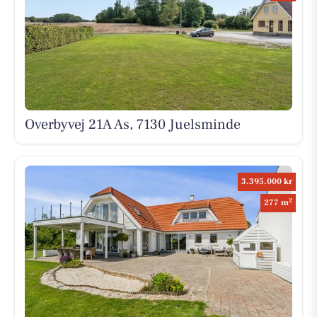
Overbyvej 21A As, 7130 Juelsminde
3.395.000 kr
2
277 m