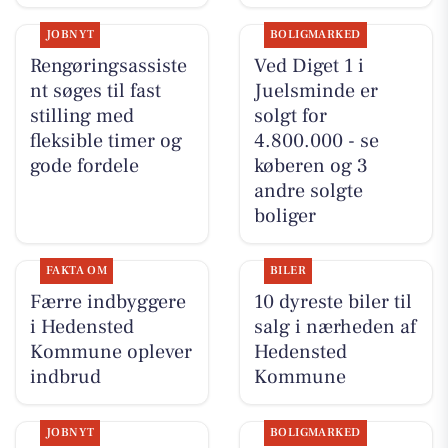
JOBNYT
BOLIGMARKED
Rengøringsassiste
Ved Diget 1 i
nt søges til fast
Juelsminde er
stilling med
solgt for
fleksible timer og
4.800.000 - se
gode fordele
køberen og 3
andre solgte
boliger
FAKTA OM
BILER
Færre indbyggere
10 dyreste biler til
i Hedensted
salg i nærheden af
Kommune oplever
Hedensted
indbrud
Kommune
JOBNYT
BOLIGMARKED