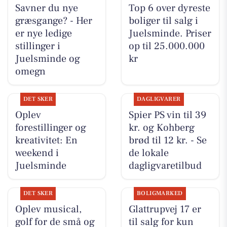
Savner du nye
Top 6 over dyreste
græsgange? - Her
boliger til salg i
er nye ledige
Juelsminde. Priser
stillinger i
op til 25.000.000
Juelsminde og
kr
omegn
DET SKER
DAGLIGVARER
Oplev
Spier PS vin til 39
forestillinger og
kr. og Kohberg
kreativitet: En
brød til 12 kr. - Se
weekend i
de lokale
Juelsminde
dagligvaretilbud
DET SKER
BOLIGMARKED
Oplev musical,
Glattrupvej 17 er
golf for de små og
til salg for kun