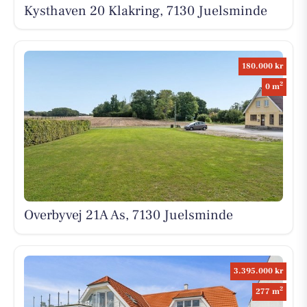
Kysthaven 20 Klakring, 7130 Juelsminde
180.000 kr
2
0 m
Overbyvej 21A As, 7130 Juelsminde
3.395.000 kr
2
277 m