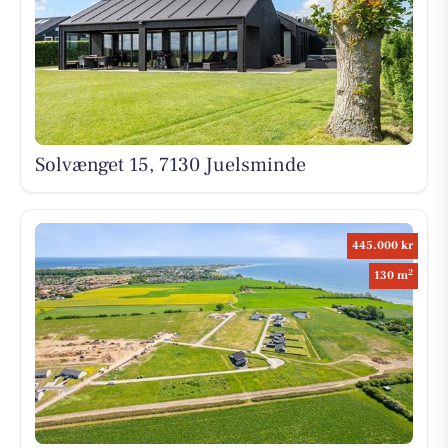
Solvænget 15, 7130 Juelsminde
445.000 kr
2
130 m