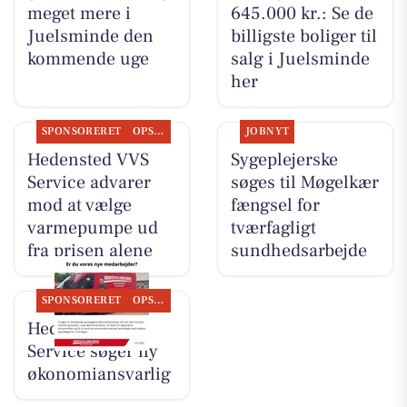
meget mere i
645.000 kr.: Se de
Juelsminde den
billigste boliger til
kommende uge
salg i Juelsminde
her
SPONSORERET
OPSLAGSTAVLEN
JOBNYT
Hedensted VVS
Sygeplejerske
Service advarer
søges til Møgelkær
mod at vælge
fængsel for
varmepumpe ud
tværfagligt
fra prisen alene
sundhedsarbejde
SPONSORERET
OPSLAGSTAVLEN
Hedensted VVS
Service søger ny
økonomiansvarlig