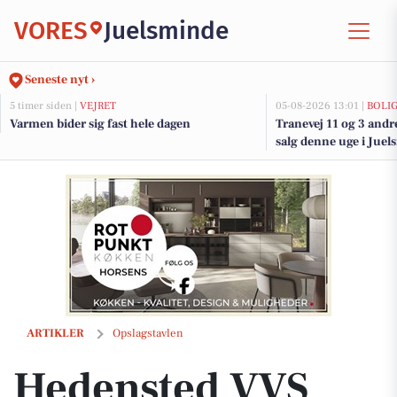
VORES
Juelsminde
Seneste nyt ›
5 timer siden |
VEJRET
05-08-2026 13:01 |
BOLI
Varmen bider sig fast hele dagen
Tranevej 11 og 3 andr
salg denne uge i Juel
her.
Hedensted VVS Service tilbyder samarbejde med fokus på sikkerhed o
ARTIKLER
Opslagstavlen
Hedensted VVS