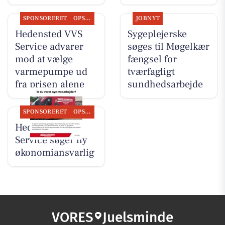
SPONSORERET
OPSLAGSTAVLEN
JOBNYT
Hedensted VVS
Sygeplejerske
Service advarer
søges til Møgelkær
mod at vælge
fængsel for
varmepumpe ud
tværfagligt
fra prisen alene
sundhedsarbejde
SPONSORERET
OPSLAGSTAVLEN
Hedensted VVS
Service søger ny
økonomiansvarlig
VORES
Juelsminde