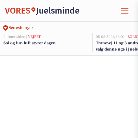
VORES
Juelsminde
Seneste nyt ›
9 timer siden |
VEJRET
05-08-2026 13:01 |
BOLI
Sol og lun luft styrer dagen
Tranevej 11 og 3 andr
salg denne uge i Juel
her.