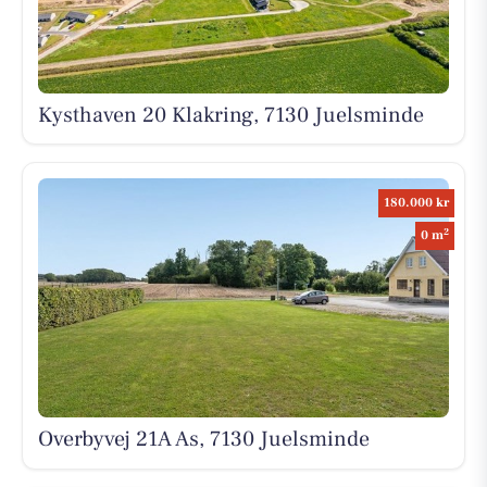
Kysthaven 20 Klakring, 7130 Juelsminde
180.000 kr
2
0 m
Overbyvej 21A As, 7130 Juelsminde