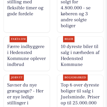
stilling med
solgt for
fleksible timer og
4.800.000 - se
gode fordele
køberen og 3
andre solgte
boliger
FAKTA OM
BILER
Færre indbyggere
10 dyreste biler til
i Hedensted
salg i nærheden af
Kommune oplever
Hedensted
indbrud
Kommune
JOBNYT
BOLIGMARKED
Savner du nye
Top 6 over dyreste
græsgange? - Her
boliger til salg i
er nye ledige
Juelsminde. Priser
stillinger i
op til 25.000.000