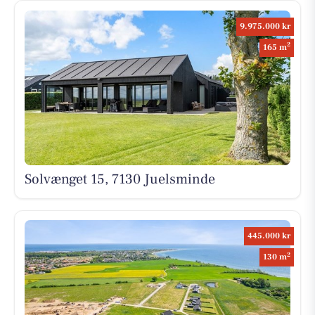
9.975.000 kr
2
165 m
Solvænget 15, 7130 Juelsminde
445.000 kr
2
130 m