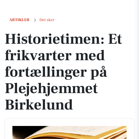
Historietimen: Et frikvarter med fortællinger på Plejehjemmet Birke
ARTIKLER
Det sker
Historietimen: Et
frikvarter med
fortællinger på
Plejehjemmet
Birkelund