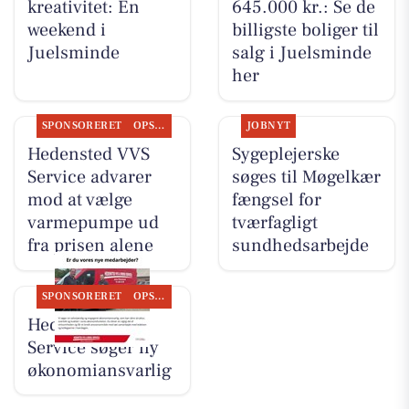
kreativitet: En
645.000 kr.: Se de
weekend i
billigste boliger til
Juelsminde
salg i Juelsminde
her
SPONSORERET
OPSLAGSTAVLEN
JOBNYT
Hedensted VVS
Sygeplejerske
Service advarer
søges til Møgelkær
mod at vælge
fængsel for
varmepumpe ud
tværfagligt
fra prisen alene
sundhedsarbejde
SPONSORERET
OPSLAGSTAVLEN
Hedensted VVS
Service søger ny
økonomiansvarlig