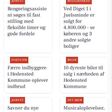
JOBNYT
BOLIGMARKED
Rengøringsassiste
Ved Diget 1 i
nt søges til fast
Juelsminde er
stilling med
solgt for
fleksible timer og
4.800.000 - se
gode fordele
køberen og 3
andre solgte
boliger
FAKTA OM
BILER
Færre indbyggere
10 dyreste biler til
i Hedensted
salg i nærheden af
Kommune oplever
Hedensted
indbrud
Kommune
JOBNYT
DET SKER
Savner du nye
Musicaloplevelser,