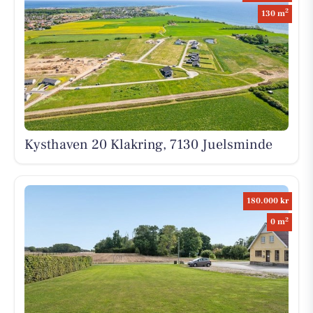
2
130 m
Kysthaven 20 Klakring, 7130 Juelsminde
180.000 kr
2
0 m