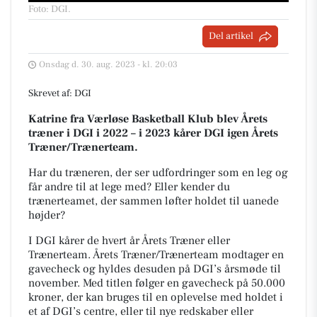
Foto: DGI
.
Del artikel
Onsdag d. 30. aug. 2023 - kl. 20:03
Skrevet af: DGI
Katrine fra Værløse Basketball Klub blev Årets
træner i DGI i 2022 – i 2023 kårer DGI igen Årets
Træner/Trænerteam.
Har du træneren, der ser udfordringer som en leg og
får andre til at lege med? Eller kender du
trænerteamet, der sammen løfter holdet til uanede
højder?
I DGI kårer de hvert år Årets Træner eller
Trænerteam. Årets Træner/Trænerteam modtager en
gavecheck og hyldes desuden på DGI’s årsmøde til
november. Med titlen følger en gavecheck på 50.000
kroner, der kan bruges til en oplevelse med holdet i
et af DGI’s centre, eller til nye redskaber eller