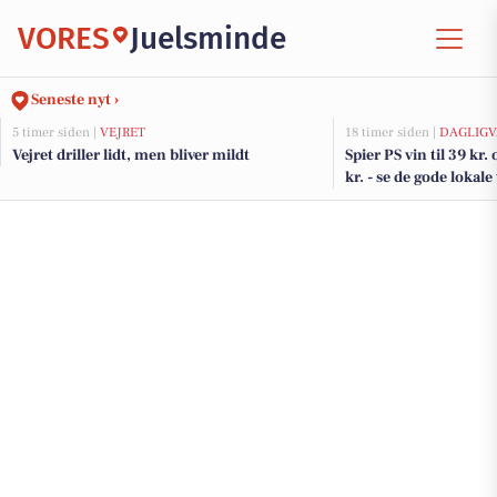
VORES
Juelsminde
Seneste nyt ›
5 timer siden |
VEJRET
18 timer siden |
DAGLIGV
Vejret driller lidt, men bliver mildt
Spier PS vin til 39 kr.
kr. - se de gode lokale