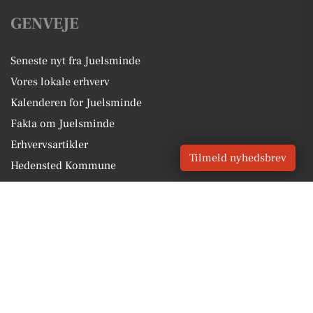
GENVEJE
Seneste nyt fra Juelsminde
Vores lokale erhverv
Kalenderen for Juelsminde
Fakta om Juelsminde
Erhvervsartikler
Tilmeld nyhedsbrev
Hedensted Kommune
Få en gratis salgsvurdering
Sponsoreret indhold
Vores Digital © 2026
Kontakt VORES Digital