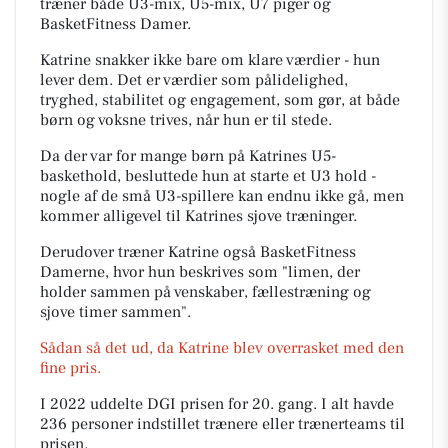
træner både U3-mix, U5-mix, U7 piger og
BasketFitness Damer.
Katrine snakker ikke bare om klare værdier - hun
lever dem. Det er værdier som pålidelighed,
tryghed, stabilitet og engagement, som gør, at både
børn og voksne trives, når hun er til stede.
Da der var for mange børn på Katrines U5-
baskethold, besluttede hun at starte et U3 hold -
nogle af de små U3-spillere kan endnu ikke gå, men
kommer alligevel til Katrines sjove træninger.
Derudover træner Katrine også BasketFitness
Damerne, hvor hun beskrives som "limen, der
holder sammen på venskaber, fællestræning og
sjove timer sammen".
Sådan så det ud, da Katrine blev overrasket med den
fine pris.
I 2022 uddelte DGI prisen for 20. gang. I alt havde
236 personer indstillet trænere eller trænerteams til
prisen.