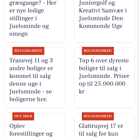
græsgange? - Her
Juniorgolf og
er nye ledige
Kreativt Samvær i
stillinger i
Juelsminde Den
Juelsminde og
Kommende Uge
omegn
BOLIGMARKED
BOLIGMARKED
Tranevej 11 og 3
Top 6 over dyreste
andre boliger er
boliger til salg i
kommet til salg
Juelsminde. Priser
denne uge i
op til 25.000.000
Juelsminde - se
kr
boligerne her.
DET SKER
BOLIGMARKED
Oplev
Glattrupvej 17 er
forestillinger og
til salg for kun