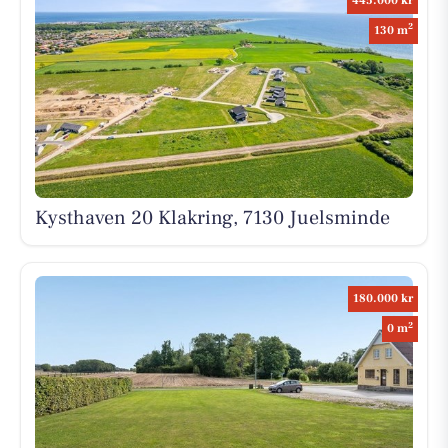
445.000 kr
2
130 m
Kysthaven 20 Klakring, 7130 Juelsminde
180.000 kr
2
0 m