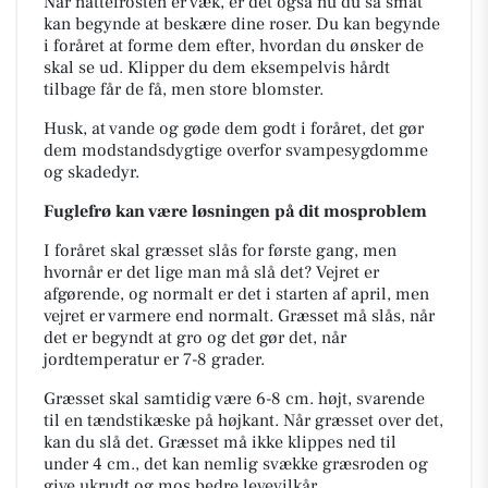
Når nattefrosten er væk, er det også nu du så småt
kan begynde at beskære dine roser. Du kan begynde
i foråret at forme dem efter, hvordan du ønsker de
skal se ud. Klipper du dem eksempelvis hårdt
tilbage får de få, men store blomster.
Husk, at vande og gøde dem godt i foråret, det gør
dem modstandsdygtige overfor svampesygdomme
og skadedyr.
Fuglefrø kan være løsningen på dit mosproblem
I foråret skal græsset slås for første gang, men
hvornår er det lige man må slå det? Vejret er
afgørende, og normalt er det i starten af april, men
vejret er varmere end normalt. Græsset må slås, når
det er begyndt at gro og det gør det, når
jordtemperatur er 7-8 grader.
Græsset skal samtidig være 6-8 cm. højt, svarende
til en tændstikæske på højkant. Når græsset over det,
kan du slå det. Græsset må ikke klippes ned til
under 4 cm., det kan nemlig svække græsroden og
give ukrudt og mos bedre levevilkår.