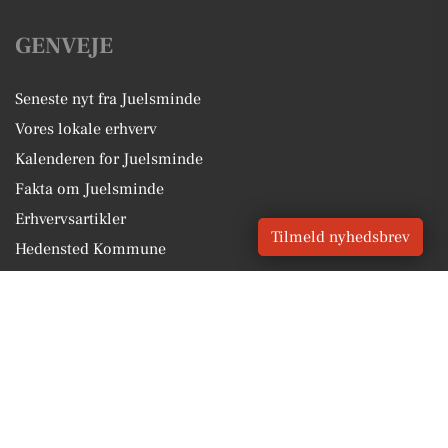
GENVEJE
Seneste nyt fra Juelsminde
Vores lokale erhverv
Kalenderen for Juelsminde
Fakta om Juelsminde
Erhvervsartikler
Tilmeld nyhedsbrev
Hedensted Kommune
Få en gratis salgsvurdering
Sponsoreret indhold
Vores Digital © 2026
Kontakt VORES Digital