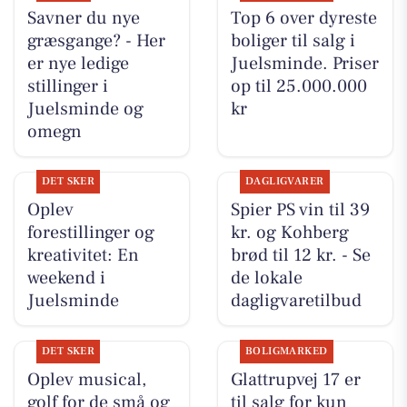
Savner du nye
Top 6 over dyreste
græsgange? - Her
boliger til salg i
er nye ledige
Juelsminde. Priser
stillinger i
op til 25.000.000
Juelsminde og
kr
omegn
DET SKER
DAGLIGVARER
Oplev
Spier PS vin til 39
forestillinger og
kr. og Kohberg
kreativitet: En
brød til 12 kr. - Se
weekend i
de lokale
Juelsminde
dagligvaretilbud
DET SKER
BOLIGMARKED
Oplev musical,
Glattrupvej 17 er
golf for de små og
til salg for kun