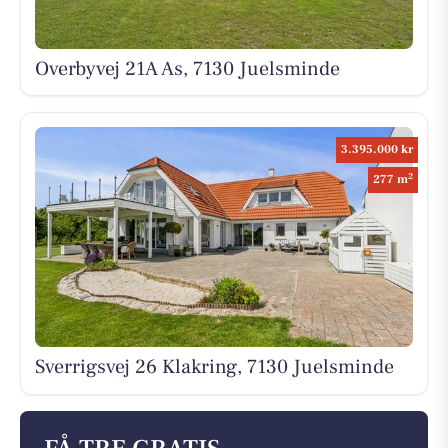
Overbyvej 21A As, 7130 Juelsminde
3.395.000 kr
2
277 m
Sverrigsvej 26 Klakring, 7130 Juelsminde