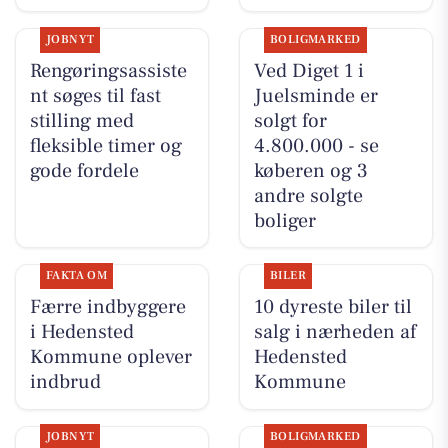
JOBNYT
BOLIGMARKED
Rengøringsassiste
Ved Diget 1 i
nt søges til fast
Juelsminde er
stilling med
solgt for
fleksible timer og
4.800.000 - se
gode fordele
køberen og 3
andre solgte
boliger
FAKTA OM
BILER
Færre indbyggere
10 dyreste biler til
i Hedensted
salg i nærheden af
Kommune oplever
Hedensted
indbrud
Kommune
JOBNYT
BOLIGMARKED