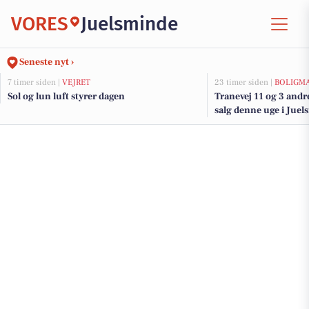
VORES
Juelsminde
Seneste nyt ›
7 timer siden |
VEJRET
23 timer siden |
BOLIGM
Sol og lun luft styrer dagen
Tranevej 11 og 3 andr
salg denne uge i Juel
her.