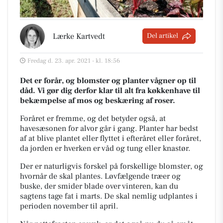
Lærke Kartvedt
Del artikel
Fredag d. 23. apr. 2021 - kl. 18:56
Det er forår, og blomster og planter vågner op til
dåd. Vi gør dig derfor klar til alt fra køkkenhave til
bekæmpelse af mos og beskæring af roser.
Foråret er fremme, og det betyder også, at
havesæsonen for alvor går i gang. Planter har bedst
af at blive plantet eller flyttet i efteråret eller foråret,
da jorden er hverken er våd og tung eller knastør.
Der er naturligvis forskel på forskellige blomster, og
hvornår de skal plantes. Løvfælgende træer og
buske, der smider blade over vinteren, kan du
sagtens tage fat i marts. De skal nemlig udplantes i
perioden november til april.