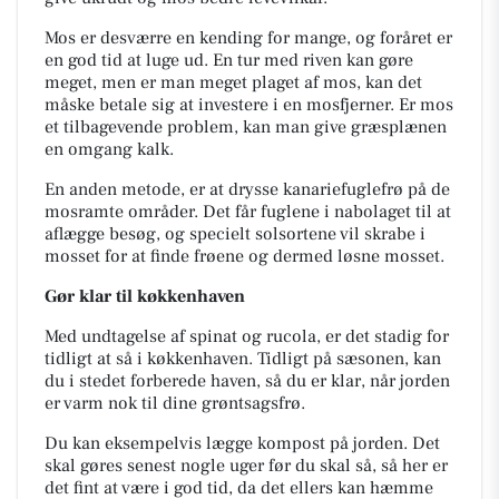
Mos er desværre en kending for mange, og foråret er
en god tid at luge ud. En tur med riven kan gøre
meget, men er man meget plaget af mos, kan det
måske betale sig at investere i en mosfjerner. Er mos
et tilbagevende problem, kan man give græsplænen
en omgang kalk.
En anden metode, er at drysse kanariefuglefrø på de
mosramte områder. Det får fuglene i nabolaget til at
aflægge besøg, og specielt solsortene vil skrabe i
mosset for at finde frøene og dermed løsne mosset.
Gør klar til køkkenhaven
Med undtagelse af spinat og rucola, er det stadig for
tidligt at så i køkkenhaven. Tidligt på sæsonen, kan
du i stedet forberede haven, så du er klar, når jorden
er varm nok til dine grøntsagsfrø.
Du kan eksempelvis lægge kompost på jorden. Det
skal gøres senest nogle uger før du skal så, så her er
det fint at være i god tid, da det ellers kan hæmme