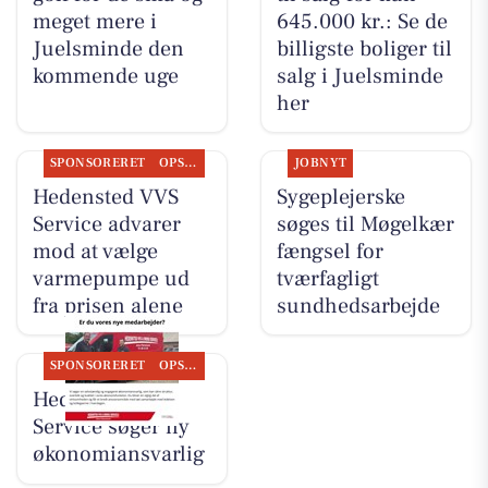
meget mere i
645.000 kr.: Se de
Juelsminde den
billigste boliger til
kommende uge
salg i Juelsminde
her
SPONSORERET
OPSLAGSTAVLEN
JOBNYT
Hedensted VVS
Sygeplejerske
Service advarer
søges til Møgelkær
mod at vælge
fængsel for
varmepumpe ud
tværfagligt
fra prisen alene
sundhedsarbejde
SPONSORERET
OPSLAGSTAVLEN
Hedensted VVS
Service søger ny
økonomiansvarlig