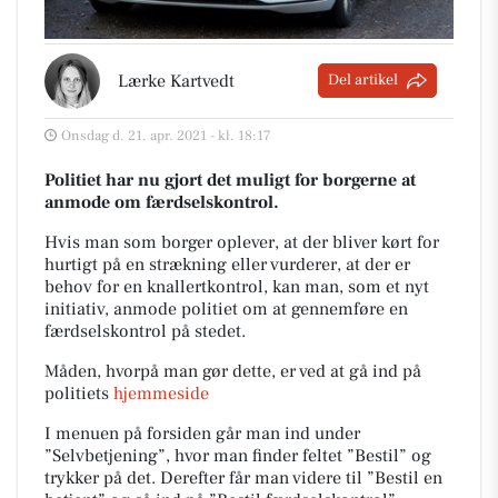
Lærke Kartvedt
Del artikel
Onsdag d. 21. apr. 2021 - kl. 18:17
Politiet har nu gjort det muligt for borgerne at
anmode om færdselskontrol.
Hvis man som borger oplever, at der bliver kørt for
hurtigt på en strækning eller vurderer, at der er
behov for en knallertkontrol, kan man, som et nyt
initiativ, anmode politiet om at gennemføre en
færdselskontrol på stedet.
Måden, hvorpå man gør dette, er ved at gå ind på
politiets
hjemmeside
I menuen på forsiden går man ind under
”Selvbetjening”, hvor man finder feltet ”Bestil” og
trykker på det. Derefter får man videre til ”Bestil en