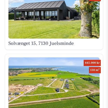
Solvænget 15, 7130 Juelsminde
445.000 kr
2
130 m