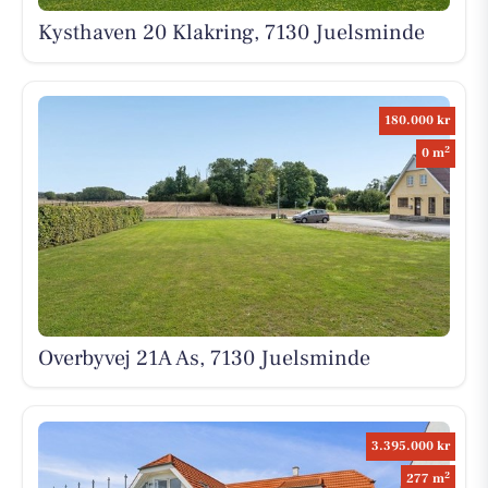
Kysthaven 20 Klakring, 7130 Juelsminde
180.000 kr
2
0 m
Overbyvej 21A As, 7130 Juelsminde
3.395.000 kr
2
277 m