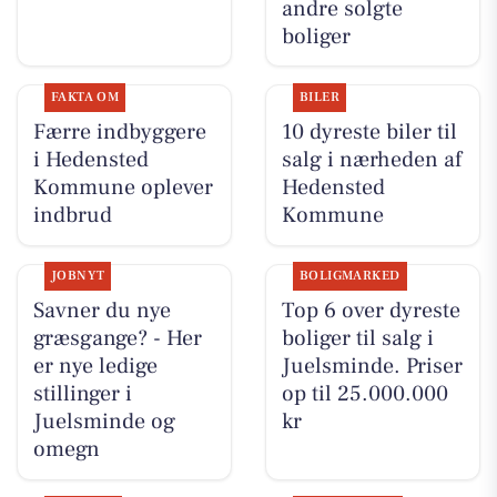
andre solgte
boliger
FAKTA OM
BILER
Færre indbyggere
10 dyreste biler til
i Hedensted
salg i nærheden af
Kommune oplever
Hedensted
indbrud
Kommune
JOBNYT
BOLIGMARKED
Savner du nye
Top 6 over dyreste
græsgange? - Her
boliger til salg i
er nye ledige
Juelsminde. Priser
stillinger i
op til 25.000.000
Juelsminde og
kr
omegn