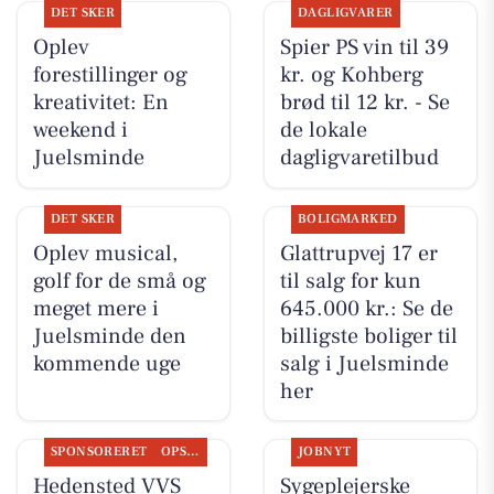
DET SKER
DAGLIGVARER
Oplev
Spier PS vin til 39
forestillinger og
kr. og Kohberg
kreativitet: En
brød til 12 kr. - Se
weekend i
de lokale
Juelsminde
dagligvaretilbud
DET SKER
BOLIGMARKED
Oplev musical,
Glattrupvej 17 er
golf for de små og
til salg for kun
meget mere i
645.000 kr.: Se de
Juelsminde den
billigste boliger til
kommende uge
salg i Juelsminde
her
SPONSORERET
OPSLAGSTAVLEN
JOBNYT
Hedensted VVS
Sygeplejerske