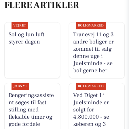
FLERE ARTIKLER
VEJRET
BOLIGMARKED
Sol og lun luft
Tranevej 11 og 3
styrer dagen
andre boliger er
kommet til salg
denne uge i
Juelsminde - se
boligerne her.
JOBNYT
BOLIGMARKED
Rengøringsassiste
Ved Diget 1 i
nt søges til fast
Juelsminde er
stilling med
solgt for
fleksible timer og
4.800.000 - se
gode fordele
køberen og 3