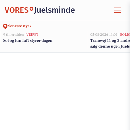
VORES
Juelsminde
Seneste nyt ›
9 timer siden |
VEJRET
05-08-2026 13:01 |
BOLI
Sol og lun luft styrer dagen
Tranevej 11 og 3 andr
salg denne uge i Juel
her.