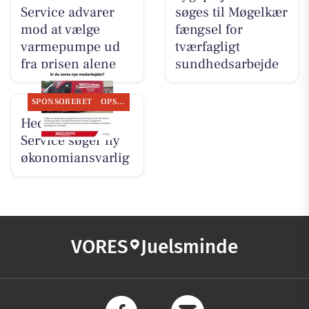
Service advarer
søges til Møgelkær
mod at vælge
fængsel for
varmepumpe ud
tværfagligt
fra prisen alene
sundhedsarbejde
SPONSORERET
OPSLAGSTAVLEN
Hedensted VVS
Service søger ny
økonomiansvarlig
VORES
Juelsminde