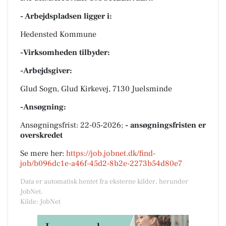
- Arbejdspladsen ligger i:
Hedensted Kommune
-Virksomheden tilbyder:
-Arbejdsgiver:
Glud Sogn, Glud Kirkevej, 7130 Juelsminde
-Ansøgning:
Ansøgningsfrist: 22-05-2026;
- ansøgningsfristen er
overskredet
Se mere her:
https://job.jobnet.dk/find-
job/b096dc1e-a46f-45d2-8b2e-2273b54d80e7
Data er automatisk hentet fra eksterne kilder, herunder
JobNet.
Kilde: JobNet