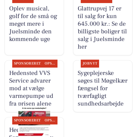
Oplev musical,
Glattrupvej 17 er
golf for de små og
til salg for kun
meget mere i
645.000 kr.: Se de
Juelsminde den
billigste boliger til
kommende uge
salg i Juelsminde
her
SPONSORERET
OPSLAGSTAVLEN
JOBNYT
Hedensted VVS
Sygeplejerske
Service advarer
søges til Møgelkær
mod at vælge
fængsel for
varmepumpe ud
tværfagligt
fra prisen alene
sundhedsarbejde
SPONSORERET
OPSLAGSTAVLEN
Hedensted VVS