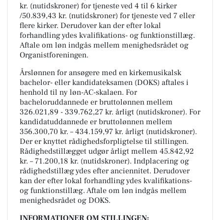
kr. (nutidskroner) for tjeneste ved 4 til 6 kirker
/50.839,43 kr. (nutidskroner) for tjeneste ved 7 eller
flere kirker. Derudover kan der efter lokal
forhandling ydes kvalifikations- og funktionstillæg.
Aftale om løn indgås mellem menighedsrådet og
Organistforeningen.
Årslønnen for ansøgere med en kirkemusikalsk
bachelor- eller kandidateksamen (DOKS) aftales i
henhold til ny løn-AC-skalaen. For
bacheloruddannede er bruttolønnen mellem
326.021,89 - 339.762,27 kr. årligt (nutidskroner). For
kandidatuddannede er bruttolønnen mellem
356.300,70 kr. – 434.159,97 kr. årligt (nutidskroner).
Der er knyttet rådighedsforpligtelse til stillingen.
Rådighedstillægget udgør årligt mellem 45.842,92
kr. – 71.200,18 kr. (nutidskroner). Indplacering og
rådighedstillæg ydes efter anciennitet. Derudover
kan der efter lokal forhandling ydes kvalifikations-
og funktionstillæg. Aftale om løn indgås mellem
menighedsrådet og DOKS.
INFORMATIONER OM STILLINGEN: