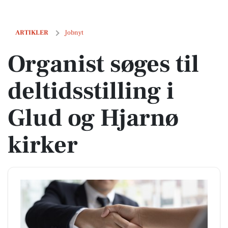
Organist søges til deltidsstilling i Glud og Hjarnø kirker
ARTIKLER
Jobnyt
Organist søges til
deltidsstilling i
Glud og Hjarnø
kirker