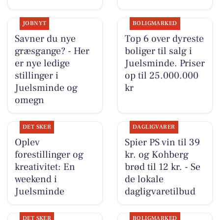
JOBNYT
BOLIGMARKED
Savner du nye
Top 6 over dyreste
græsgange? - Her
boliger til salg i
er nye ledige
Juelsminde. Priser
stillinger i
op til 25.000.000
Juelsminde og
kr
omegn
DET SKER
DAGLIGVARER
Oplev
Spier PS vin til 39
forestillinger og
kr. og Kohberg
kreativitet: En
brød til 12 kr. - Se
weekend i
de lokale
Juelsminde
dagligvaretilbud
DET SKER
BOLIGMARKED