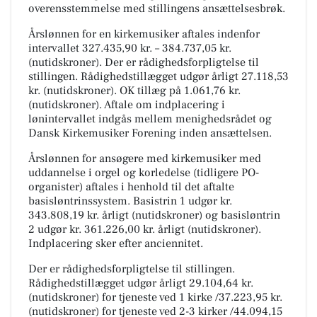
overensstemmelse med stillingens ansættelsesbrøk.
Årslønnen for en kirkemusiker aftales indenfor
intervallet 327.435,90 kr. – 384.737,05 kr.
(nutidskroner). Der er rådighedsforpligtelse til
stillingen. Rådighedstillægget udgør årligt 27.118,53
kr. (nutidskroner). OK tillæg på 1.061,76 kr.
(nutidskroner). Aftale om indplacering i
lønintervallet indgås mellem menighedsrådet og
Dansk Kirkemusiker Forening inden ansættelsen.
Årslønnen for ansøgere med kirkemusiker med
uddannelse i orgel og korledelse (tidligere PO-
organister) aftales i henhold til det aftalte
basisløntrinssystem. Basistrin 1 udgør kr.
343.808,19 kr. årligt (nutidskroner) og basisløntrin
2 udgør kr. 361.226,00 kr. årligt (nutidskroner).
Indplacering sker efter anciennitet.
Der er rådighedsforpligtelse til stillingen.
Rådighedstillægget udgør årligt 29.104,64 kr.
(nutidskroner) for tjeneste ved 1 kirke /37.223,95 kr.
(nutidskroner) for tjeneste ved 2-3 kirker /44.094,15