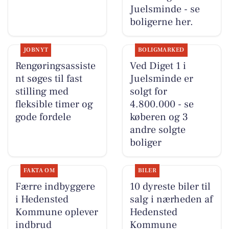
Juelsminde - se
boligerne her.
JOBNYT
BOLIGMARKED
Rengøringsassiste
Ved Diget 1 i
nt søges til fast
Juelsminde er
stilling med
solgt for
fleksible timer og
4.800.000 - se
gode fordele
køberen og 3
andre solgte
boliger
FAKTA OM
BILER
Færre indbyggere
10 dyreste biler til
i Hedensted
salg i nærheden af
Kommune oplever
Hedensted
indbrud
Kommune