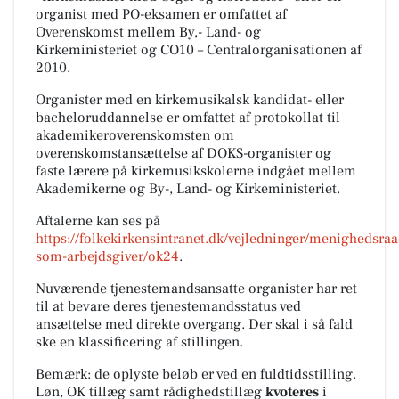
organist med PO-eksamen er omfattet af
Overenskomst mellem By,- Land- og
Kirkeministeriet og CO10 – Centralorganisationen af
2010.
Organister med en kirkemusikalsk kandidat- eller
bacheloruddannelse er omfattet af protokollat til
akademikeroverenskomsten om
overenskomstansættelse af DOKS-organister og
faste lærere på kirkemusikskolerne indgået mellem
Akademikerne og By-, Land- og Kirkeministeriet.
Aftalerne kan ses på
https://folkekirkensintranet.dk/vejledninger/menighedsraa
som-arbejdsgiver/ok24
.
Nuværende tjenestemandsansatte organister har ret
til at bevare deres tjenestemandsstatus ved
ansættelse med direkte overgang. Der skal i så fald
ske en klassificering af stillingen.
Bemærk:
de oplyste beløb er ved en fuldtidsstilling.
Løn, OK tillæg samt rådighedstillæg
kvoteres
i