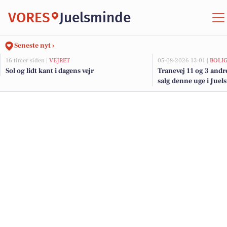
VORES
Juelsminde
Seneste nyt ›
16 timer siden |
VEJRET
05-08-2026 13:01 |
BOLI
Sol og lidt kant i dagens vejr
Tranevej 11 og 3 andr
salg denne uge i Juel
her.