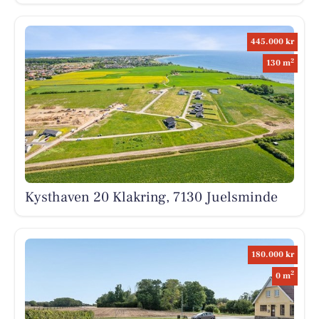
445.000 kr
2
130 m
Kysthaven 20 Klakring, 7130 Juelsminde
180.000 kr
2
0 m