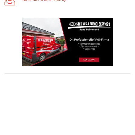
Indsend dit læserbidrag