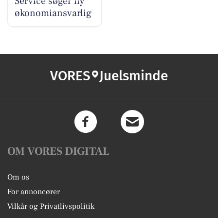
Service søger ny
økonomiansvarlig
VORES
Juelsminde
OM VORES DIGITAL
Om os
For annoncører
Vilkår og Privatlivspolitik