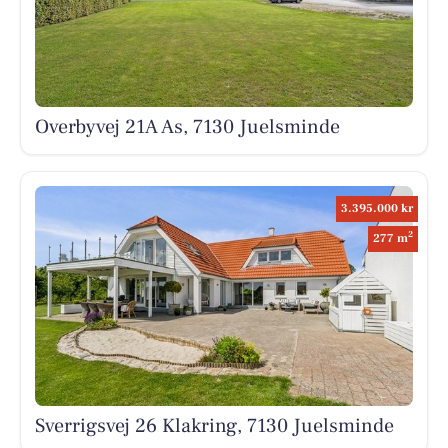
Overbyvej 21A As, 7130 Juelsminde
3.395.000 kr
2
277 m
Sverrigsvej 26 Klakring, 7130 Juelsminde