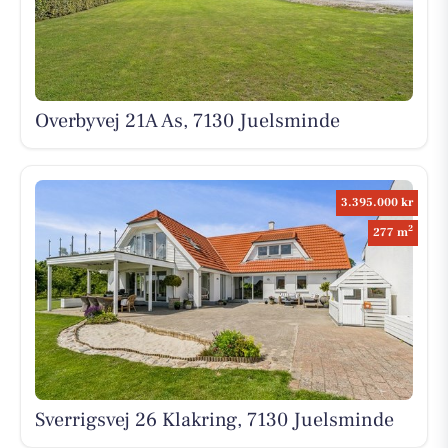
Overbyvej 21A As, 7130 Juelsminde
3.395.000 kr
2
277 m
Sverrigsvej 26 Klakring, 7130 Juelsminde