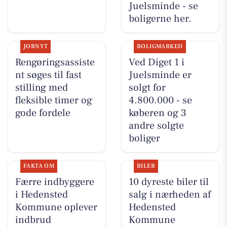
Juelsminde - se
boligerne her.
JOBNYT
BOLIGMARKED
Rengøringsassiste
Ved Diget 1 i
nt søges til fast
Juelsminde er
stilling med
solgt for
fleksible timer og
4.800.000 - se
gode fordele
køberen og 3
andre solgte
boliger
FAKTA OM
BILER
Færre indbyggere
10 dyreste biler til
i Hedensted
salg i nærheden af
Kommune oplever
Hedensted
indbrud
Kommune