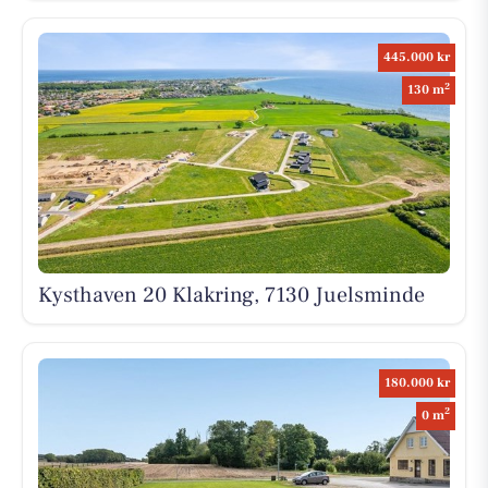
445.000 kr
2
130 m
Kysthaven 20 Klakring, 7130 Juelsminde
180.000 kr
2
0 m