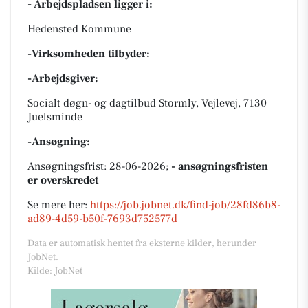
- Arbejdspladsen ligger i:
Hedensted Kommune
-Virksomheden tilbyder:
-Arbejdsgiver:
Socialt døgn- og dagtilbud Stormly, Vejlevej, 7130
Juelsminde
-Ansøgning:
Ansøgningsfrist: 28-06-2026;
- ansøgningsfristen
er overskredet
Se mere her:
https://job.jobnet.dk/find-job/28fd86b8-
ad89-4d59-b50f-7693d752577d
Data er automatisk hentet fra eksterne kilder, herunder
JobNet.
Kilde: JobNet