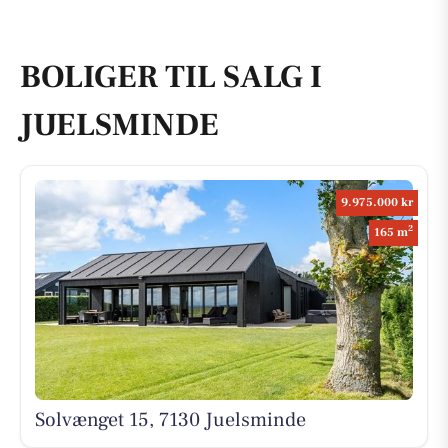
BOLIGER TIL SALG I
JUELSMINDE
9.975.000 kr
2
165 m
Solvænget 15, 7130 Juelsminde