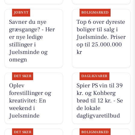
JOBNYT
BOLIGMARKED
Savner du nye
Top 6 over dyreste
græsgange? - Her
boliger til salg i
er nye ledige
Juelsminde. Priser
stillinger i
op til 25.000.000
Juelsminde og
kr
omegn
DET SKER
DAGLIGVARER
Oplev
Spier PS vin til 39
forestillinger og
kr. og Kohberg
kreativitet: En
brød til 12 kr. - Se
weekend i
de lokale
Juelsminde
dagligvaretilbud
DET SKER
BOLIGMARKED