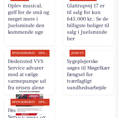
Oplev musical,
Glattrupvej 17 er
golf for de små og
til salg for kun
meget mere i
645.000 kr.: Se de
Juelsminde den
billigste boliger til
kommende uge
salg i Juelsminde
her
SPONSORERET
OPSLAGSTAVLEN
JOBNYT
Hedensted VVS
Sygeplejerske
Service advarer
søges til Møgelkær
mod at vælge
fængsel for
varmepumpe ud
tværfagligt
fra prisen alene
sundhedsarbejde
SPONSORERET
OPSLAGSTAVLEN
Hedensted VVS
Service søger ny