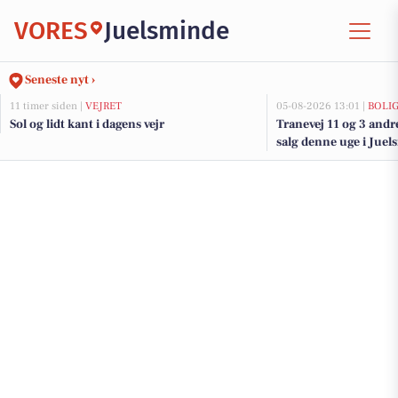
VORES
Juelsminde
Seneste nyt ›
11 timer siden |
VEJRET
05-08-2026 13:01 |
BOLI
Sol og lidt kant i dagens vejr
Tranevej 11 og 3 andr
salg denne uge i Juel
her.