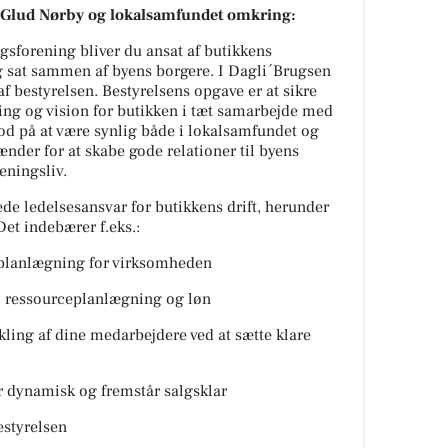
n Glud Nørby og lokalsamfundet omkring:
gsforening bliver du ansat af butikkens
og sat sammen af byens borgere. I Dagli´Brugsen
 bestyrelsen. Bestyrelsens opgave er at sikre
ing og vision for butikken i tæt samarbejde med
od på at være synlig både i lokalsamfundet og
nder for at skabe gode relationer til byens
eningsliv.
de ledelsesansvar for butikkens drift, herunder
et indebærer f.eks.:
gsplanlægning for virksomheden
 ressourceplanlægning og løn
ling af dine medarbejdere ved at sætte klare
er dynamisk og fremstår salgsklar
estyrelsen