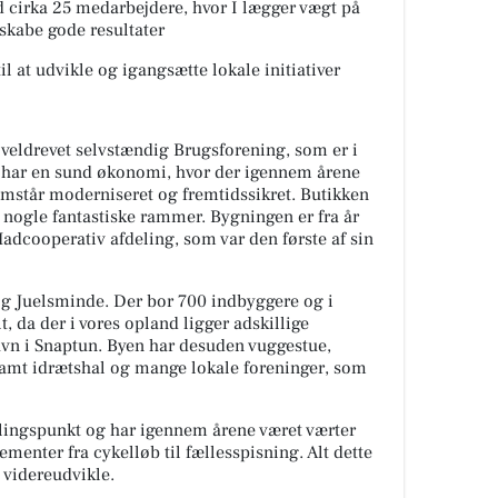
d cirka 25 medarbejdere, hvor I lægger vægt på
skabe gode resultater
il at udvikle og igangsætte lokale initiativer
 veldrevet selvstændig Brugsforening, som er i
g har en sund økonomi, hvor der igennem årene
remstår moderniseret og fremtidssikret. Butikken
 nogle fantastiske rammer. Bygningen er fra år
Madcooperativ afdeling, som var den første af sin
g Juelsminde. Der bor 700 indbyggere og i
lt, da der i vores opland ligger adskillige
vn i Snaptun. Byen har desuden vuggestue,
 samt idrætshal og mange lokale foreninger, som
lingspunkt og har igennem årene været værter
menter fra cykelløb til fællesspisning. Alt dette
t videreudvikle.