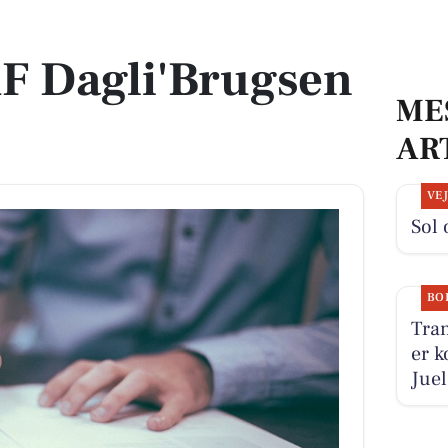
by
F Dagli'Brugsen
ME
AR
VE
Sol 
BO
Tran
er k
Juel