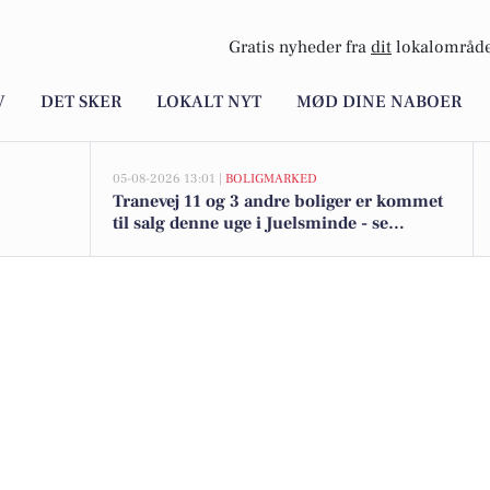
Gratis nyheder fra
dit
lokalområde
V
DET SKER
LOKALT NYT
MØD DINE NABOER
05-08-2026 13:01 |
BOLIGMARKED
Tranevej 11 og 3 andre boliger er kommet
til salg denne uge i Juelsminde - se
boligerne her.