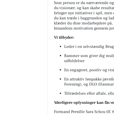
Som person er du nærværende og 
du visionær, og kan skabe resultat
bringer nye initiativer i spil, men
du kan træde i baggrunden og lade
klæder du dine medarbejdere på, s
hinandens motivation gennem jeres
Vi tilbyder:
Leder i en selvstændig Bru
Rammer som giver dig mulig
udfoldelser
En engageret, positiv og vis
En attraktiv lønpakke jævnf
Forening), og DLO (Danmark
Tiltrædelses efter aftale, el
Yderligere oplysninger kan fås ve
Formand Pernille Sara Schou tlf. 