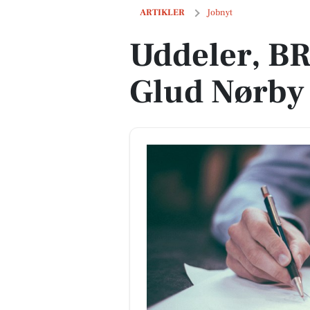
Uddeler, BRF Dagli'Brugsen Glud Nør
ARTIKLER
Jobnyt
Uddeler, BR
Glud Nørby