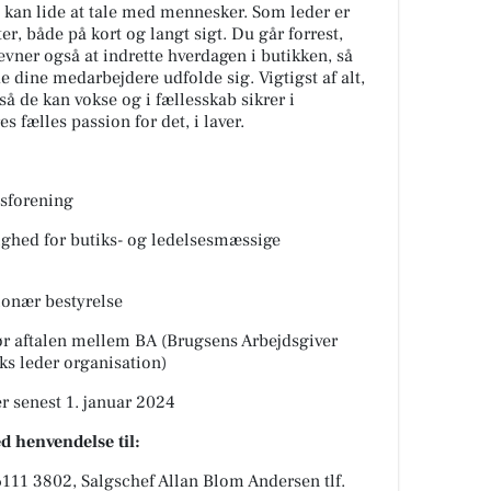
kan lide at tale med mennesker. Som leder er
er, både på kort og langt sigt. Du går forrest,
 evner også at indrette hverdagen i butikken, så
 dine medarbejdere udfolde sig. Vigtigst af alt,
å de kan vokse og i fællesskab sikrer i
 fælles passion for det, i laver.
gsforening
hed for butiks- og ledelsesmæssige
ionær bestyrelse
ør aftalen mellem BA (Brugsens Arbejdsgiver
s leder organisation)
ler senest 1. januar 2024
d henvendelse til:
6111 3802, Salgschef Allan Blom Andersen tlf.