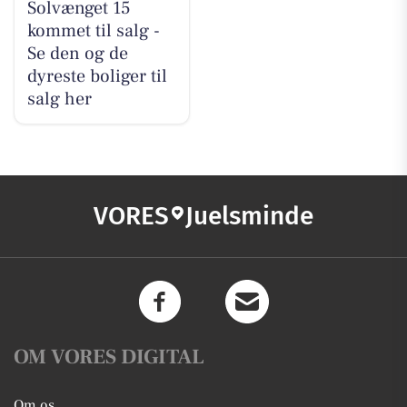
Solvænget 15
kommet til salg -
Se den og de
dyreste boliger til
salg her
VORES
Juelsminde
OM VORES DIGITAL
Om os