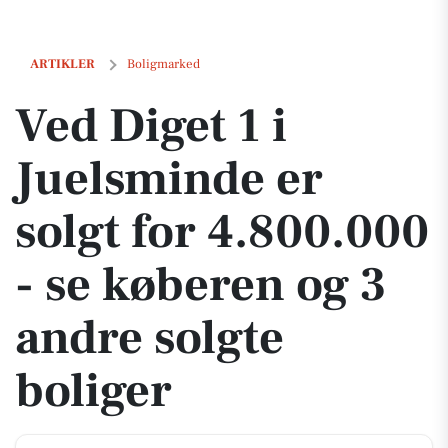
Ved Diget 1 i Juelsminde er solgt for 4.800.000 - se køberen og 3 and
ARTIKLER
Boligmarked
Ved Diget 1 i
Juelsminde er
solgt for 4.800.000
- se køberen og 3
andre solgte
boliger