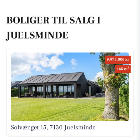
BOLIGER TIL SALG I
JUELSMINDE
9.975.000 kr
2
165 m
Solvænget 15, 7130 Juelsminde