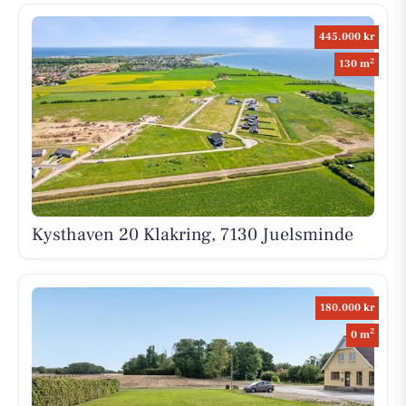
445.000 kr
2
130 m
Kysthaven 20 Klakring, 7130 Juelsminde
180.000 kr
2
0 m