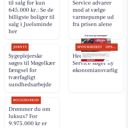
til salg for kun
Service advarer
645.000 kr.: Se de
mod at vælge
billigste boliger til
varmepumpe ud
salg i Juelsminde
fra prisen alene
her
JOBNYT
SPONSORERET
OPSLAGSTAVLEN
Sygeplejerske
Hedensted VVS
søges til Møgelkær
Service søger ny
fængsel for
økonomiansvarlig
tværfagligt
sundhedsarbejde
BOLIGMARKED
Drømmer du om
luksus? For
9.975.000 kr er