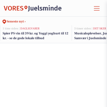
VORES
Juelsminde
Seneste nyt ›
1 time siden |
DAGLIGVARER
5 timer siden |
DET SKER
Spier PS vin til 39 kr. og Yoggi yoghurt til 12
Musicaloplevelser, Ju
kr. - se de gode lokale tilbud
Samvær i Juelsmind