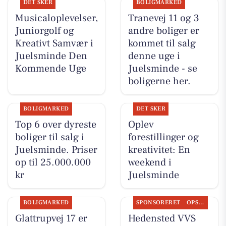
DET SKER
BOLIGMARKED
Musicaloplevelser,
Tranevej 11 og 3
Juniorgolf og
andre boliger er
Kreativt Samvær i
kommet til salg
Juelsminde Den
denne uge i
Kommende Uge
Juelsminde - se
boligerne her.
BOLIGMARKED
DET SKER
Top 6 over dyreste
Oplev
boliger til salg i
forestillinger og
Juelsminde. Priser
kreativitet: En
op til 25.000.000
weekend i
kr
Juelsminde
BOLIGMARKED
SPONSORERET
OPSLAGSTAVLEN
Glattrupvej 17 er
Hedensted VVS