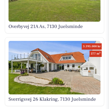
Overbyvej 21A As, 7130 Juelsminde
3.395.000 kr
2
277 m
Sverrigsvej 26 Klakring, 7130 Juelsminde