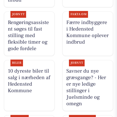
tilbud
JOBNYT
FAKTA OM
Rengøringsassiste
Færre indbyggere
nt søges til fast
i Hedensted
stilling med
Kommune oplever
fleksible timer og
indbrud
gode fordele
BILER
JOBNYT
10 dyreste biler til
Savner du nye
salg i nærheden af
græsgange? - Her
Hedensted
er nye ledige
Kommune
stillinger i
Juelsminde og
omegn