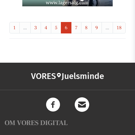
1
...
3
4
5
6
7
8
9
...
18
VORES
Juelsminde
OM VORES DIGITAL