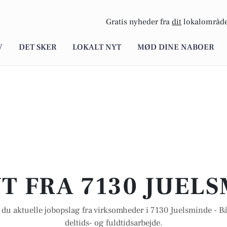
Gratis nyheder fra
dit
lokalområde
V
DET SKER
LOKALT NYT
MØD DINE NABOER
T FRA 7130 JUEL
 du aktuelle jobopslag fra virksomheder i 7130 Juelsminde - Båd
deltids- og fuldtidsarbejde.