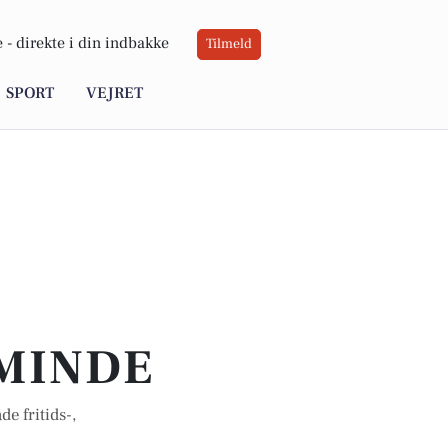
 -
direkte i din indbakke
Tilmeld
SPORT
VEJRET
SMINDE
e fritids-,