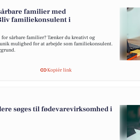
 sårbare familier med
liv familiekonsulent i
l for sårbare familier? Tænker du kreativt og
 unik mulighed for at arbejde som familiekonsulent.
ggrund.
Kopiér link
re søges til fødevarevirksomhed i