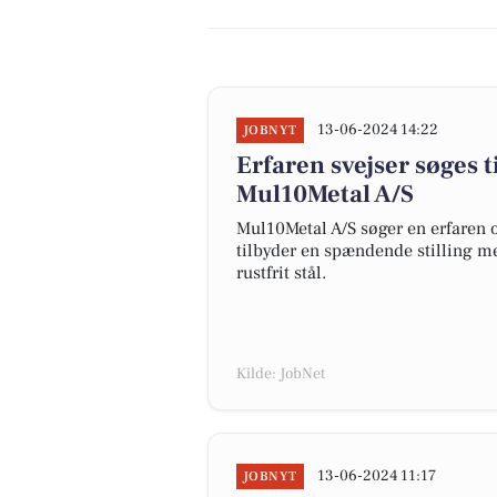
13-06-2024 14:22
JOBNYT
Erfaren svejser søges t
Mul10Metal A/S
Mul10Metal A/S søger en erfaren og
tilbyder en spændende stilling m
rustfrit stål.
Kilde: JobNet
13-06-2024 11:17
JOBNYT