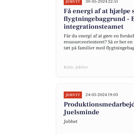
30-05-2024 22:51
JOBNYT
Få energi af at hjælpe
flygtningebaggrund - B
integrationsteamet
Får du energi af at gøre en forske
ressourceorienteret? Så er her en
tæt på familier med flygtningeba
Kilde: JobNet
24-05-2024 19:03
JOBNYT
Produktionsmedarbejde
Juelsminde
Jobbet