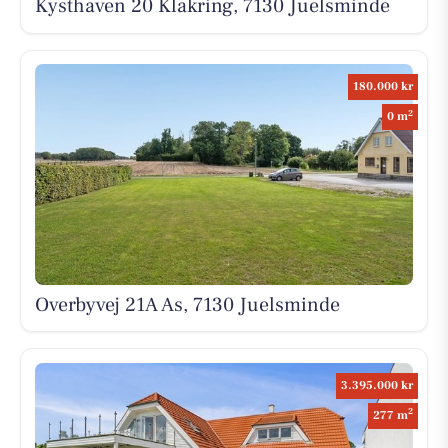
Kysthaven 20 Klakring, 7130 Juelsminde
180.000 kr
2
0 m
Overbyvej 21A As, 7130 Juelsminde
3.395.000 kr
2
277 m