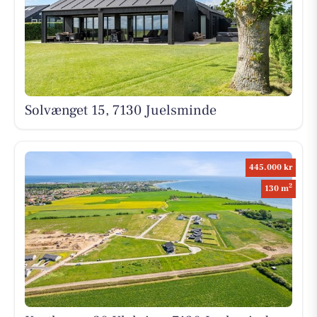
Solvænget 15, 7130 Juelsminde
445.000 kr
2
130 m