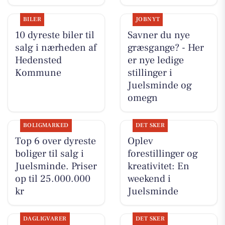
BILER
JOBNYT
10 dyreste biler til
Savner du nye
salg i nærheden af
græsgange? - Her
Hedensted
er nye ledige
Kommune
stillinger i
Juelsminde og
omegn
BOLIGMARKED
DET SKER
Top 6 over dyreste
Oplev
boliger til salg i
forestillinger og
Juelsminde. Priser
kreativitet: En
op til 25.000.000
weekend i
kr
Juelsminde
DAGLIGVARER
DET SKER