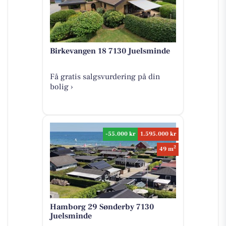
Birkevangen 18 7130 Juelsminde
Få gratis salgsvurdering på din
bolig ›
-55.000 kr
1.595.000 kr
2
49 m
Hamborg 29 Sønderby 7130
Juelsminde