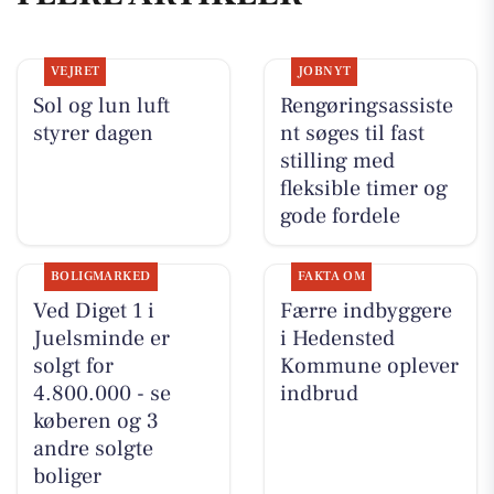
VEJRET
JOBNYT
Sol og lun luft
Rengøringsassiste
styrer dagen
nt søges til fast
stilling med
fleksible timer og
gode fordele
BOLIGMARKED
FAKTA OM
Ved Diget 1 i
Færre indbyggere
Juelsminde er
i Hedensted
solgt for
Kommune oplever
4.800.000 - se
indbrud
køberen og 3
andre solgte
boliger