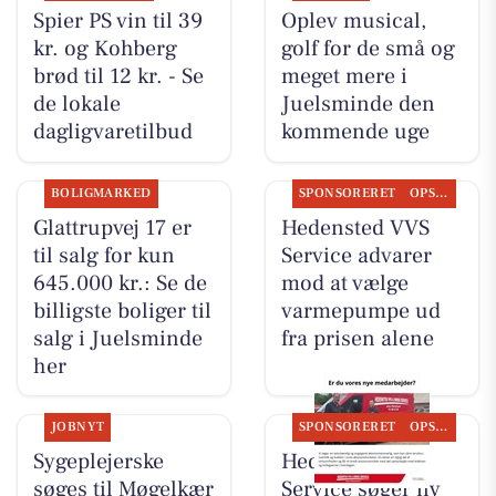
Spier PS vin til 39
Oplev musical,
kr. og Kohberg
golf for de små og
brød til 12 kr. - Se
meget mere i
de lokale
Juelsminde den
dagligvaretilbud
kommende uge
BOLIGMARKED
SPONSORERET
OPSLAGSTAVLEN
Glattrupvej 17 er
Hedensted VVS
til salg for kun
Service advarer
645.000 kr.: Se de
mod at vælge
billigste boliger til
varmepumpe ud
salg i Juelsminde
fra prisen alene
her
JOBNYT
SPONSORERET
OPSLAGSTAVLEN
Sygeplejerske
Hedensted VVS
søges til Møgelkær
Service søger ny