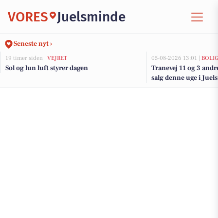
VORES
Juelsminde
Seneste nyt ›
19 timer siden |
VEJRET
05-08-2026 13:01 |
BOLI
Sol og lun luft styrer dagen
Tranevej 11 og 3 andr
salg denne uge i Juel
her.