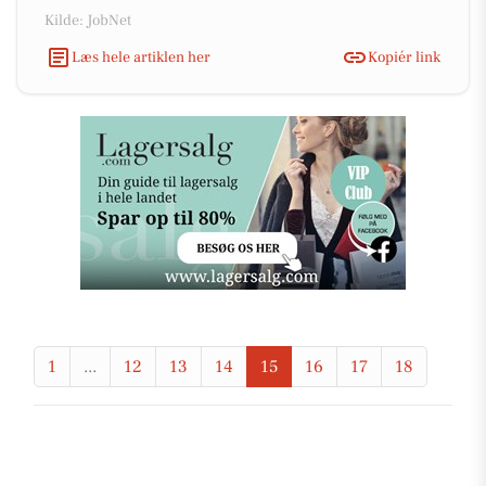
Kilde: JobNet
Læs hele artiklen her
Kopiér link
1
...
12
13
14
15
16
17
18